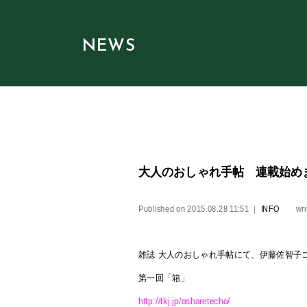
NEWS
大人のおしゃれ手帖 連載始め
Published on
2015.08.28 11:51
｜
INFO
wri
雑誌 大人のおしゃれ手帖にて、伊藤佐智子
第一回「箱」
http://tkj.jp/osharetecho/