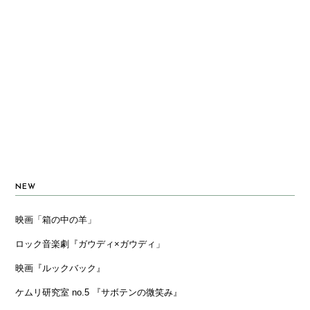
NEW
映画「箱の中の羊」
ロック音楽劇『ガウディ×ガウディ」
映画『ルックバック』
ケムリ研究室 no.5 『サボテンの微笑み』