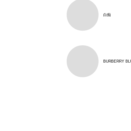
白痴
BURBERRY BL