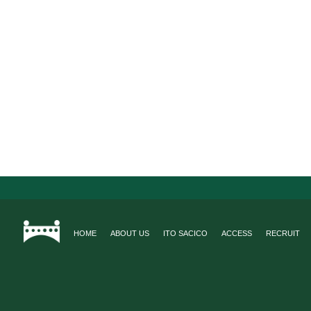
HOME
ABOUT US
ITO SACICO
ACCESS
RECRUIT