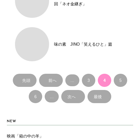
回「ネオ金継ぎ」
味の素 JINO「笑えるひと」篇
先頭
前へ
…
3
4
5
6
…
次へ
最後
NEW
映画「箱の中の羊」